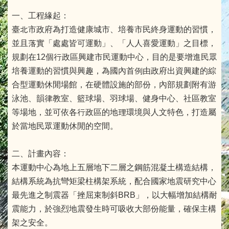
一、工程緣起：
臺北市政府為打造健康城市、培養市民終身運動的習慣，
並且落實「處處皆可運動」、「人人喜愛運動」之目標，
規劃在12個行政區興建市民運動中心，目的是要增進民眾
培養運動的習慣與興趣，為國內首例由政府出資興建的綜
合型運動休閒場館，在硬體設施的部份，內部規劃附有游
泳池、韻律教室、籃球場、羽球場、健身中心、社區教室
等場地，並可依各行政區的地理環境與人文特色，打造屬
於當地民眾運動休閒的空間。
二、計畫內容：
本運動中心為地上五層地下二層之鋼筋混凝土構造結構，
結構系統為抗彎矩梁柱構架系統，配合國家地震研究中心
最先進之制震器「挫屈束制斜BRB」，以大幅增加結構耐
震能力，於強烈地震發生時可吸收大部份能量，確保主構
架之安全。