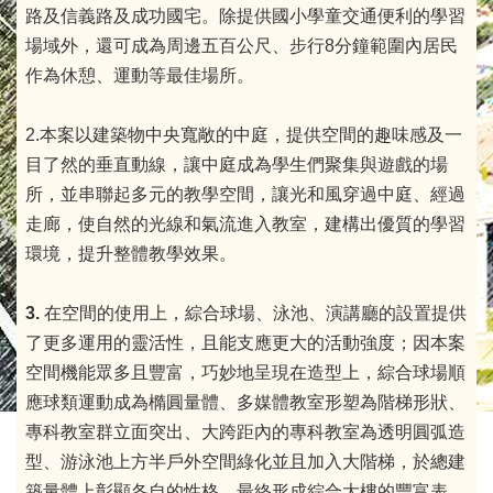
路及信義路及成功國宅。除提供國小學童交通便利的學習
場域外，還可成為周邊五百公尺、步行8分鐘範圍內居民
作為休憩、運動等最佳場所。
2.本案以建築物中央寬敞的中庭，提供空間的趣味感及一
目了然的垂直動線，讓中庭成為學生們聚集與遊戲的場
所，並串聯起多元的教學空間，讓光和風穿過中庭、經過
走廊，使自然的光線和氣流進入教室，建構出優質的學習
環境，提升整體教學效果。
3.
在空間的使用上，綜合球場、泳池、演講廳的設置提供
了更多運用的靈活性，且能支應更大的活動強度；因本案
空間機能眾多且豐富，巧妙地呈現在造型上，綜合球場順
應球類運動成為橢圓量體
、
多媒體教室形塑為階梯形狀
、
專科教室群立面突出、大跨距內的專科教室為透明圓弧造
型、游泳池上方半戶外空間綠化並且加入大階梯，於總建
築量體上彰顯各自的性格，最終形成綜合大樓的豐富表