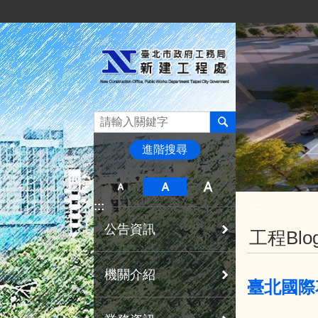
:::
跳到主要內容區塊
進階搜尋
:::
:::
公告資訊
工程Blo
機關介紹
臺北國際