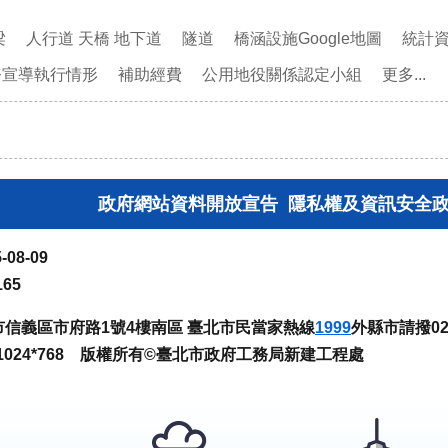
梁
人行道 天橋 地下道
隧道
橋涵設施Google地圖
統計
務宣導執行情形
補助經費
公用地役關係認定小組
更多...
政府網站資料開放宣告
隱私權及資訊安全
-08-09
165
臺北市信義區市府路1號4樓南區 臺北市民當家熱線
1999
外縣市請撥02-
024*768 版權所有©臺北市政府工務局新建工程處