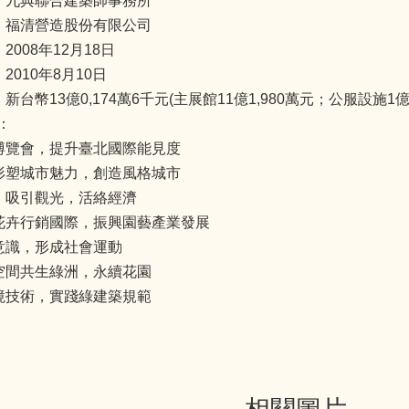
造：九典聯合建築師事務所
商：福清營造股份有限公司
2008年12月18日
2010年8月10日
新台幣13億0,174萬6千元(主展館11億1,980萬元；公服設施1億8
：
際博覽會，提升臺北國際能見度
築形塑城市魅力，創造風格城市
焦，吸引觀光，活絡經濟
內花卉行銷國際，振興園藝產業發展
民意識，形成社會運動
境空間共生綠洲，永續花園
環境技術，實踐綠建築規範