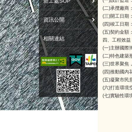
(一)設計監
新工處SOP
(二)承攬廠
(三)開工日期：
資訊公開
(四)竣工日期：
(五)契約金額：
相關連結
四、工程效益
(一)主辦國
(二)特色建
(三)世界聚
(四)推動國
(五)凝聚市
(六)打造環
(七)實驗性