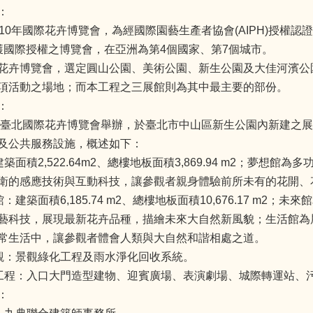
：
010年國際花卉博覽會，為經國際園藝生產者協會(AIPH)授權
獲國際授權之博覽會，在亞洲為第4個國家、第7個城市。
花卉博覽會，選定圓山公園、美術公園、新生公園及大佳河濱公園
項活動之場地；而本工程之三展館則為其中最主要的部份。
：
0年臺北國際花卉博覽會舉辦，於臺北市中山區新生公園內新建之展
及公共服務設施，概述如下：
建築面積2,522.64m2、總樓地板面積3,869.94 m2；夢想
衛的感應技術與互動科技，讓參觀者親身體驗前所未有的花開、
館：建築面積6,185.74 m2、總樓地板面積10,676.17 m
藝科技，展現最新花卉品種，描繪未來大自然新風貌；生活館為
常生活中，讓參觀者體會人類與大自然和諧相處之道。
景觀：景觀綠化工程及雨水淨化回收系統。
充工程：入口大門造型建物、迎賓廣場、表演劇場、城際轉運站、
：