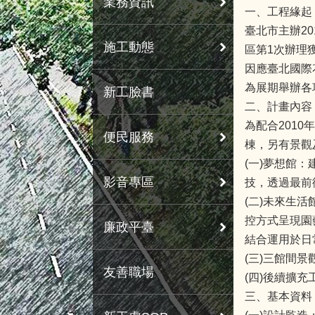
業務資訊
一、工程緣起
臺北市主辦2
施工動態
區第1次辦理
因應臺北國際
為展期舉辦各
新工臉書
二、計畫內容
為配合201
便民服務
棟，另有景觀
(一)夢想館：
影音專區
技，透過最前
(二)未來生活
控方式呈現園
廉政平臺
結合運用於日
(三)三館間
友善職場
(四)後續擴
三、基本資料