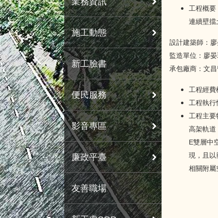
業務資訊
工程概要
連續壁擋
施工動態
設計建築師：廖
監造單位：廖晏
新工臉書
承包廠商：文昌
工程經費概
便民服務
工程執行情
工程主要
影音專區
高架軌道
E雙層中
現，且以
廉政平臺
相關附屬
友善職場