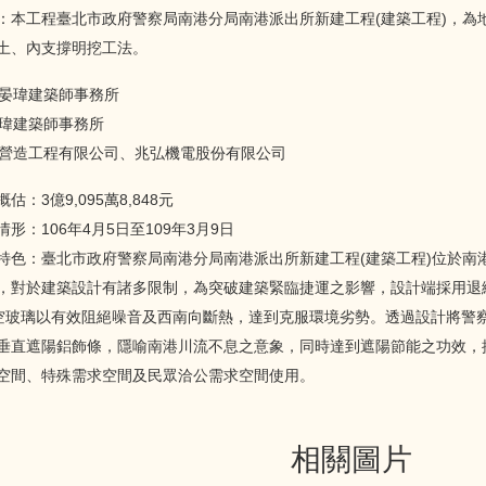
：本工程臺北市政府警察局南港分局南港派出所新建工程(建築工程)，為
土、內支撐明挖工法。
晏瑋建築師事務所
瑋建築師事務所
營造工程有限公司、兆弘機電股份有限公司
估：3億9,095萬8,848元
形：106年4月5日至109年3月9日
特色：臺北市政府警察局南港分局南港派出所新建工程(建築工程)位於南
，對於建築設計有諸多限制，為突破建築緊臨捷運之影響，設計端採用退縮
空玻璃以有效阻絕噪音及西南向斷熱，達到克服環境劣勢。透過設計將警
垂直遮陽鋁飾條，隱喻南港川流不息之意象，同時達到遮陽節能之功效，
空間、特殊需求空間及民眾洽公需求空間使用。
相關圖片