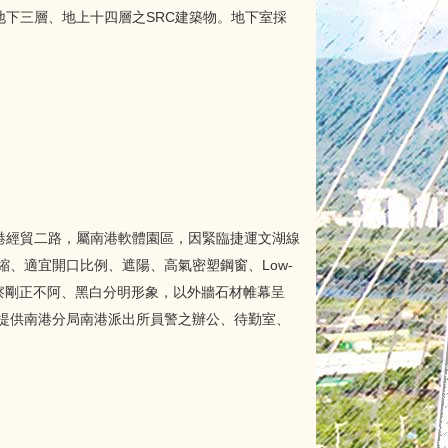
地下三層、地上十四層之SRC建築物。地下室採
港經貿二路，屬南港軟體園區，因緊臨捷運文湖線
、適宜開口比例、遮陽、高氣密塑鋼窗、Low-
察剛正不阿、黑白分明形象，以外牆石材帷幕呈
提供南港分局南港派出所員警之辦公、待勤室、