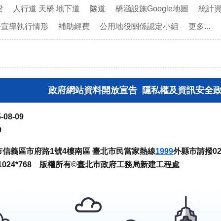
梁
人行道 天橋 地下道
隧道
橋涵設施Google地圖
統計
務宣導執行情形
補助經費
公用地役關係認定小組
更多...
政府網站資料開放宣告
隱私權及資訊安全
-08-09
9
臺北市信義區市府路1號4樓南區 臺北市民當家熱線
1999
外縣市請撥02-
024*768 版權所有©臺北市政府工務局新建工程處