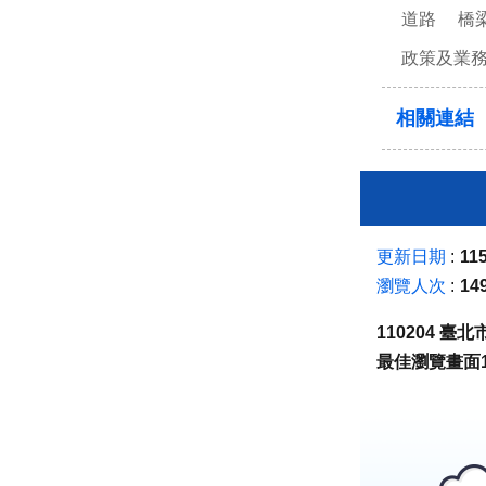
道路
橋
政策及業
相關連結
更新日期
115
瀏覽人次
14
110204 
最佳瀏覽畫面1