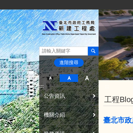
:::
跳到主要內容區塊
進階搜尋
:::
:::
公告資訊
工程Blo
機關介紹
臺北市政