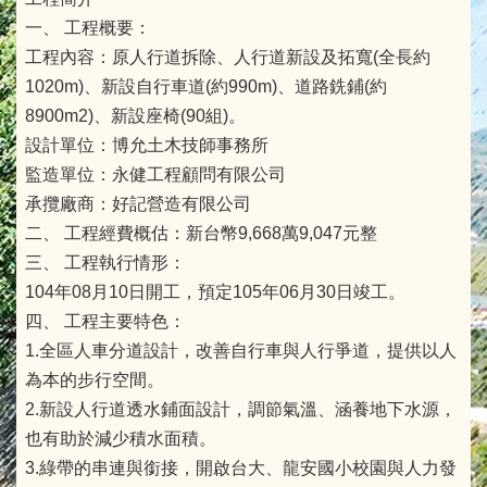
一、 工程概要：
工程內容：原人行道拆除、人行道新設及拓寬(全長約
1020m)、新設自行車道(約990m)、道路銑鋪(約
8900m2)、新設座椅(90組)。
設計單位：博允土木技師事務所
監造單位：永健工程顧問有限公司
承攬廠商：好記營造有限公司
二、 工程經費概估：新台幣9,668萬9,047元整
三、 工程執行情形：
104年08月10日開工，預定105年06月30日竣工。
四、 工程主要特色：
1.全區人車分道設計，改善自行車與人行爭道，提供以人
為本的步行空間。
2.新設人行道透水鋪面設計，調節氣溫、涵養地下水源，
也有助於減少積水面積。
3.綠帶的串連與銜接，開啟台大、龍安國小校園與人力發