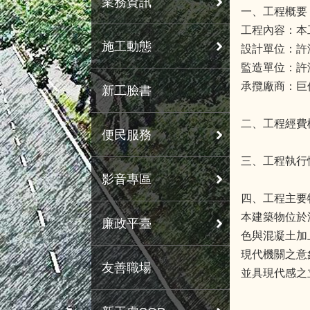
業務資訊
一、工程概要
工程內容：本
施工動態
設計單位：許
監造單位：許
承攬廠商：巨
新工臉書
二、工程經費
便民服務
三、工程執行情
影音專區
四、工程主要
本建築物位於
廉政平臺
色與混凝土加
現代機關之意
友善職場
並具現代感之