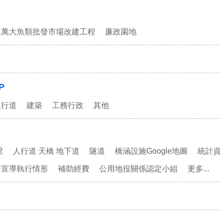
及萬大魚類批發市場改建工程
廉政園地
P
人行道
建築
工務行政
其他
梁
人行道 天橋 地下道
隧道
橋涵設施Google地圖
統計
務宣導執行情形
補助經費
公用地役關係認定小組
更多...