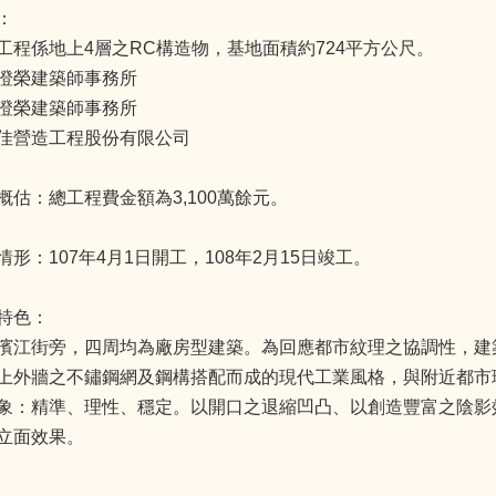
：
工程係地上4層之RC構造物，基地面積約724平方公尺。
澄榮建築師事務所
澄榮建築師事務所
佳營造工程股份有限公司
概估：總工程費金額為3,100萬餘元。
形：107年4月1日開工，108年2月15日竣工。
特色：
濱江街旁，四周均為廠房型建築。為回應都市紋理之協調性，建
上外牆之不鏽鋼網及鋼構搭配而成的現代工業風格，與附近都市
象：精準、理性、穩定。以開口之退縮凹凸、以創造豐富之陰影
立面效果。