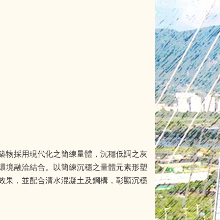
築物採用現代化之簡練量體，沉穩低調之灰
環境融洽結合。以簡練沉穩之量體元素形塑
效果，並配合清水混凝土及鋼構，彰顯沉穩