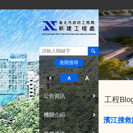
:::
跳到主要內容區塊
進階搜尋
:::
:::
公告資訊
工程Blo
機關介紹
濱江搜救