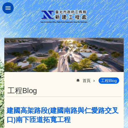
跳到主要內容區塊
:::
首頁
工程Blog
工程Blog
建國高架路段(建國南路與仁愛路交叉
口)南下匝道拓寬工程