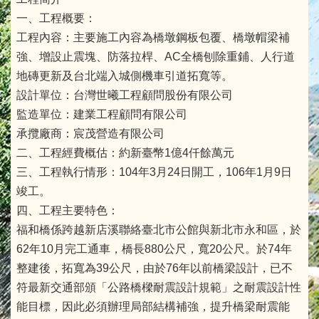
一、工程概要：
工程內容：主要施工內容為橋墩鋼板包覆、橋墩帽梁補
強、增設止震塊、防落拉桿、AC全橋刨除重鋪、人行道
地磚更新及台北端入城側機車引道拓寬等。
設計單位：台灣世曦工程顧問股份有限公司
監造單位：建業工程顧問有限公司
承攬廠商：宸茂營造有限公司
二、工程經費概估：約新臺幣1億4仟餘萬元
三、工程執行情形：104年3月24日開工，106年1月9日
竣工。
四、工程主要特色：
福和橋係跨越新店溪聯絡臺北市公館與新北市永和區，於
62年10月完工通車，橋長880公尺，寬20公尺。於74年
整建後，拓寬為39公尺，由於76年以前橋梁設計，已不
符最新交通部頒「公路橋樑耐震設計規範」之耐震設計性
能目標，因此必須辦理局部結構補強，提升橋梁耐震能