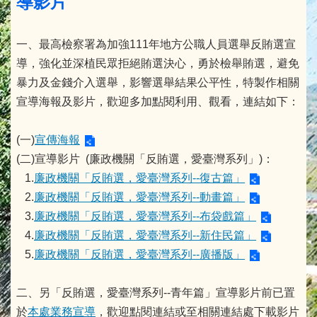
導影片
一、最高檢察署為加強111年地方公職人員選舉反賄選宣
導，強化並深植民眾拒絕賄選決心，勇於檢舉賄選，避免
暴力及金錢介入選舉，影響選舉結果公平性，特製作相關
宣導海報及影片，歡迎多加點閱利用、觀看，連結如下：
(一)
宣傳海報
(二)宣導影片 (廉政機關「反賄選，愛臺灣系列」)：
1.
廉政機關「反賄選，愛臺灣系列--復古篇」
2.
廉政機關「反賄選，愛臺灣系列--動畫篇」
3.
廉政機關「反賄選，愛臺灣系列--布袋戲篇」
4.
廉政機關「反賄選，愛臺灣系列--新住民篇」
5.
廉政機關「反賄選，愛臺灣系列--廣播版」
二、另「反賄選，愛臺灣系列--青年篇」宣導影片前已置
於
本處業務宣導
，歡迎點閱連結或至相關連結處下載影片