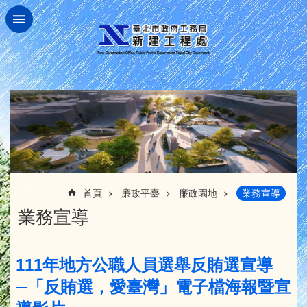
跳到主要內容區塊
:::
首頁
廉政平臺
廉政園地
業務宣導
業務宣導
111年地方公職人員選舉反賄選宣導
─「反賄選，愛臺灣」電子檔海報暨宣