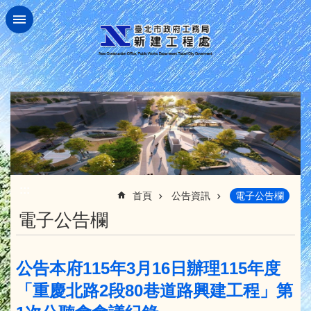
跳到主要內容區塊
:::
首頁
公告資訊
電子公告欄
電子公告欄
公告本府115年3月16日辦理115年度
「重慶北路2段80巷道路興建工程」第