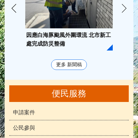
因應白海豚颱風外圍環流 北市新工
臺北市
處完成防災整備
202
獎， 
更多 新聞稿
便民服務
申請案件
公民參與