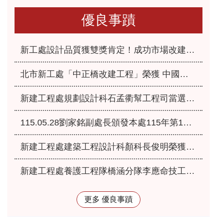
優良事蹟
新工處設計品質獲雙獎肯定！成功市場改建、永福之家重建榮獲「2026國家卓越建設獎」
北市新工處「中正橋改建工程」榮獲 中國工程師學會115年「工程優良獎」肯定
新建工程處規劃設計科石孟衢幫工程司當選本府115年優良爸媽員工
115.05.28劉家銘副處長頒發本處115年第1季服務績優人員
新建工程處建築工程設計科顏科長俊明榮獲本府115年模範公務人員
新建工程處養護工程隊橋涵分隊李應命技工獲選本府115年優秀工友
更多 優良事蹟