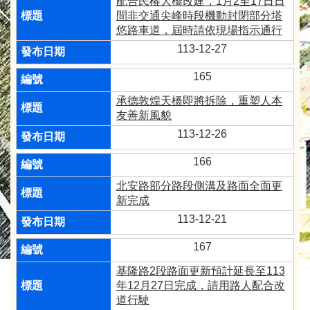
配合民權大橋改建，1月2至17日日
間非交通尖峰時段機動封閉部分塔
悠路車道，屆時請依現場指示通行
113-12-27
165
承德敦煌天橋即將拆除，重塑人本
友善新風貌
113-12-26
166
北安路部分路段側溝及路面全面更
新完成
113-12-21
167
基隆路2段路面更新預計延長至113
年12月27日完成，請用路人配合改
道行駛