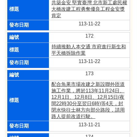
共築金安 堅實臺灣 北市新工處民權
大橋改建工程勇奪優良工程金安獎
肯定
113-11-22
172
持續推動人本交通 市府進行新生和
平天橋拆除作業
113-11-22
173
配合魚果市場改建之新設聯外匝道
施工作業，將於113年11月24日、
12月1日、12月8日、12月15日(夜
間22時30分至翌日6時)等4天，封
閉水快往士林方向部分路段，請用
路人提前改道行駛。
113-11-21
174