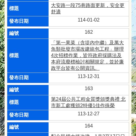
大安路一段75巷路面更新，安全更
舒適
114-01-02
162
「第一果菜（含堤內中繼）及萬大
魚類批發市場改建統包工程」辦理
4次招標作業，皆符政府採購法及
本府流廢標檢討相關規定，並於廉
政平台皆有公開資訊。
113-12-31
163
第24屆公共工程金質獎頒獎典禮 北
市新工處獲頒2特優1佳作殊榮
113-12-27
164