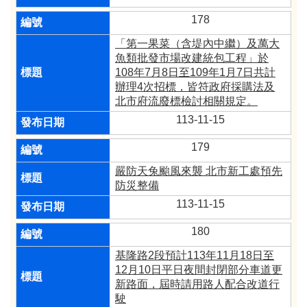
178
「第一果菜（含堤內中繼）及萬大
魚類批發市場改建統包工程」於
108年7月8日至109年1月7日共計
辦理4次招標，皆符政府採購法及
北市府流廢標檢討相關規定。
113-11-15
179
嚴防天兔颱風來襲 北市新工處預先
防災整備
113-11-15
180
基隆路2段預計113年11月18日至
12月10日平日夜間封閉部分車道更
新路面，屆時請用路人配合改道行
駛