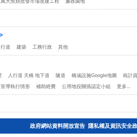
及萬大魚類批發市場改建工程
廉政園地
P
人行道
建築
工務行政
其他
梁
人行道 天橋 地下道
隧道
橋涵設施Google地圖
統計
務宣導執行情形
補助經費
公用地役關係認定小組
更多...
政府網站資料開放宣告
隱私權及資訊安全