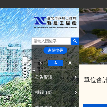
:::
跳到主要內容區塊
進階搜尋
:::
:::
公告資訊
單位會
機關介紹