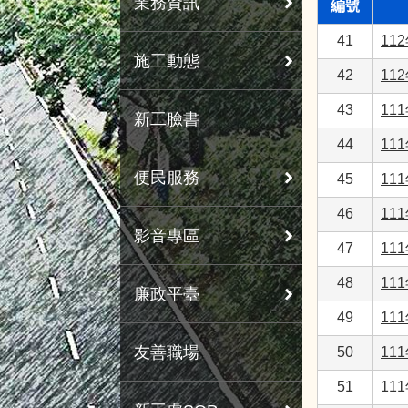
業務資訊
編號
41
11
施工動態
42
11
43
11
新工臉書
44
11
便民服務
45
11
46
11
影音專區
47
11
48
11
廉政平臺
49
11
友善職場
50
11
51
11