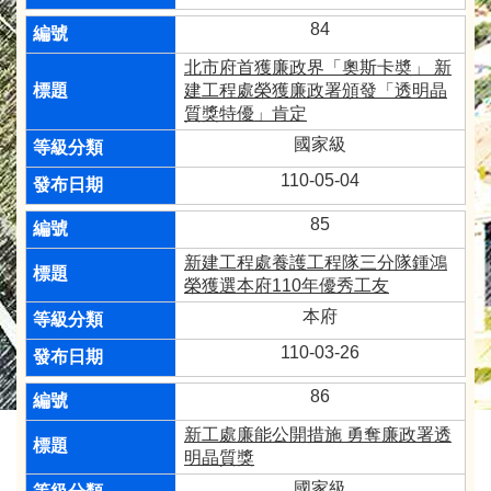
84
北市府首獲廉政界「奧斯卡奬」 新
建工程處榮獲廉政署頒發「透明晶
質獎特優」肯定
國家級
110-05-04
85
新建工程處養護工程隊三分隊鍾鴻
榮獲選本府110年優秀工友
本府
110-03-26
86
新工處廉能公開措施 勇奪廉政署透
明晶質獎
國家級